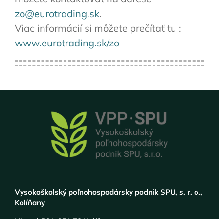
zo@eurotrading.sk
.
Viac informácií si môžete prečítať tu :
www.eurotrading.sk/zo
Vysokoškolský poľnohospodársky podnik SPU, s. r. o.,
Kolíňany