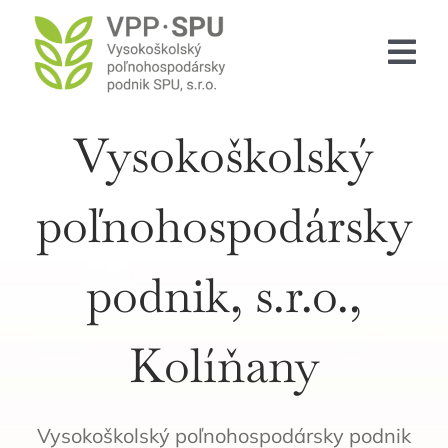
Skip
to
Tog
content
Nav
Vysokoškolský
DOMOV
O NÁS
poľnohospodársky
SLUŽBY
podnik, s.r.o.,
SPOLOČNOSŤ
KONTAKT
Kolíňany
English
Vysokoškolský poľnohospodársky podnik