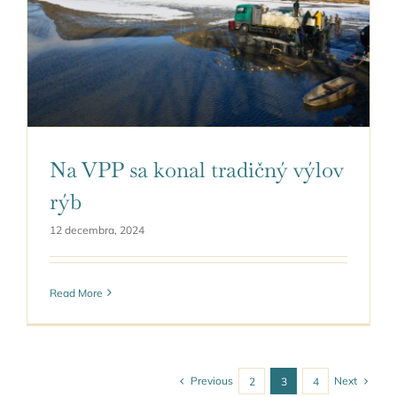
Na VPP sa konal tradičný výlov
rýb
12 decembra, 2024
Read More
Previous
Next
2
3
4