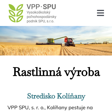
Skip
to
Tog
content
Nav
DOMOV
O NÁS
SLUŽBY
Rastlinná výroba
SPOLOČNOSŤ
KONTAKT
Stredisko Kolíňany
English
VPP SPU, s. r. o., Kolíňany pestuje na