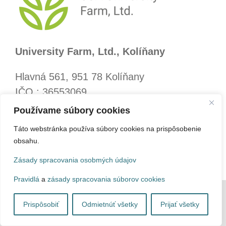
University Farm, Ltd., Kolíňany
Hlavná 561, 951 78 Kolíňany
IČO : 36553069
IČ DPH : SK2020150000
Používame súbory cookies
Táto webstránka používa súbory cookies na prispôsobenie
Office of UF SUA
obsahu.
e-mail:
sekretariat@vppspu.sk
Zásady spracovania osobmých údajov
tel: 037 6316314
Pravidlá
a
zásady spracovania súborov cookies
Prispôsobiť
Odmietnúť všetky
Prijať všetky