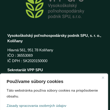
Vysokoškolský poľnohospodársky podnik SPU, s. r. o.,
Kolíňany
Hlavná 561, 951 78 Kolíňany
IČO : 36553069
IČ DPH : SK2020150000
Sekretariát VPP SPU
e-mail:
sekretariat@vppspu.sk
tel: 037 6316314
Používame súbory cookies
Zásady spracovania osobmých údajov
Táto webstránka používa súbory cookies na prispôsobenie
obsahu.
Zásady spracovania osobmých údajov