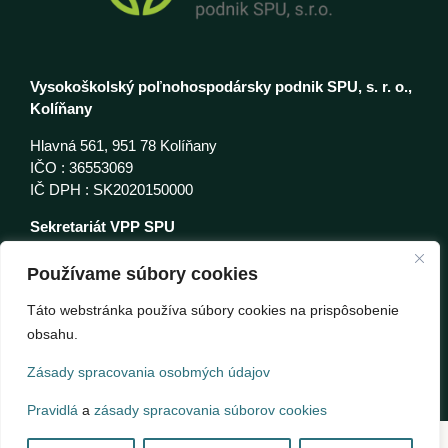
Vysokoškolský poľnohospodársky podnik SPU, s. r. o.,
Kolíňany
Hlavná 561, 951 78 Kolíňany
IČO : 36553069
IČ DPH : SK2020150000
Sekretariát VPP SPU
e-mail:
sekretariat@vppspu.sk
tel: 037 6316314
Používame súbory cookies
Zásady spracovania osobmých údajov
Táto webstránka používa súbory cookies na prispôsobenie
obsahu.
Zásady spracovania osobmých údajov
Pravidlá
a
zásady spracovania súborov cookies